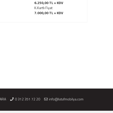
6.250,00 TL + KDV
K.Kartlı Fiyat
7.000,00 TL + KDV
KARA
0 312 351 72 20
info@lutufmobilya.com