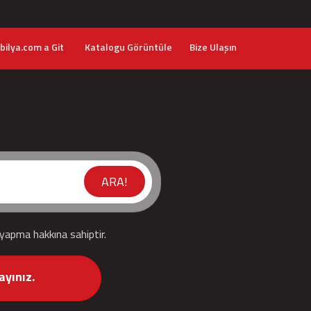
ilya.com a Git
Katalogu Görüntüle
Bize Ulaşın
ARA!
 yapma hakkına sahiptir.
ayınız.