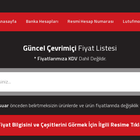
Anasayfa
Banka Hesapları
Resmi Hesap Numarası
Lutufmob
Güncel Çevrimiçi
Fiyat Listesi
* Fiyatlarımıza KDV
Dahil Değildir.
suar
önceden belirtmeksizin ürünlerde ve ürün fiyatlarında değişiklik
iyat Bilgisini ve Çeşitlerini Görmek İçin İlgili Resime Tıkl