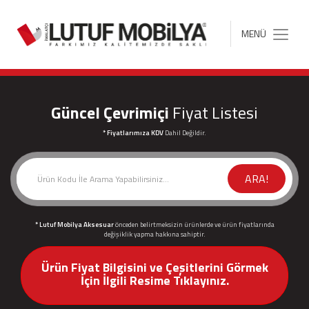
MENÜ
Toggle
navigation
Güncel Çevrimiçi
Fiyat Listesi
* Fiyatlarımıza KDV
Dahil Değildir.
ARA!
* Lutuf Mobilya Aksesuar
önceden belirtmeksizin ürünlerde ve ürün fiyatlarında
değişiklik yapma hakkına sahiptir.
Ürün Fiyat Bilgisini ve Çeşitlerini Görmek
İçin İlgili Resime Tıklayınız.