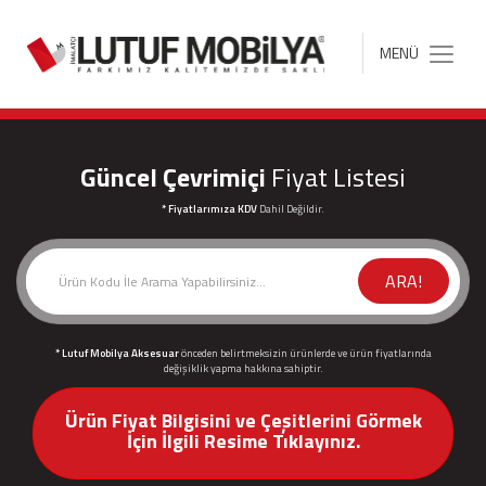
MENÜ
Toggle
navigation
Güncel Çevrimiçi
Fiyat Listesi
* Fiyatlarımıza KDV
Dahil Değildir.
ARA!
* Lutuf Mobilya Aksesuar
önceden belirtmeksizin ürünlerde ve ürün fiyatlarında
değişiklik yapma hakkına sahiptir.
Ürün Fiyat Bilgisini ve Çeşitlerini Görmek
İçin İlgili Resime Tıklayınız.