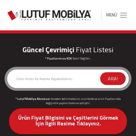
MENÜ
Toggle
navigation
Güncel Çevrimiçi
Fiyat Listesi
* Fiyatlarımıza KDV
Dahil Değildir.
ARA!
* Lutuf Mobilya Aksesuar
önceden belirtmeksizin ürünlerde ve ürün fiyatlarında
değişiklik yapma hakkına sahiptir.
Ürün Fiyat Bilgisini ve Çeşitlerini Görmek
İçin İlgili Resime Tıklayınız.