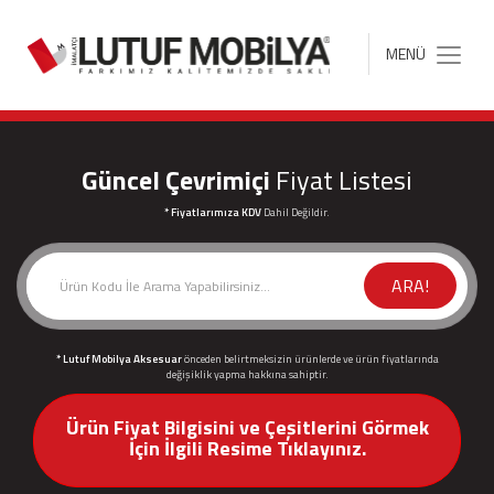
MENÜ
Toggle
navigation
Güncel Çevrimiçi
Fiyat Listesi
* Fiyatlarımıza KDV
Dahil Değildir.
ARA!
* Lutuf Mobilya Aksesuar
önceden belirtmeksizin ürünlerde ve ürün fiyatlarında
değişiklik yapma hakkına sahiptir.
Ürün Fiyat Bilgisini ve Çeşitlerini Görmek
İçin İlgili Resime Tıklayınız.