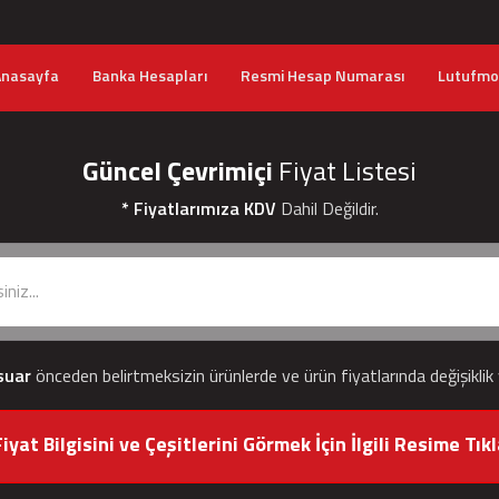
Anasayfa
Banka Hesapları
Resmi Hesap Numarası
Lutufmob
Güncel Çevrimiçi
Fiyat Listesi
* Fiyatlarımıza KDV
Dahil Değildir.
suar
önceden belirtmeksizin ürünlerde ve ürün fiyatlarında değişiklik
iyat Bilgisini ve Çeşitlerini Görmek İçin İlgili Resime Tıkl