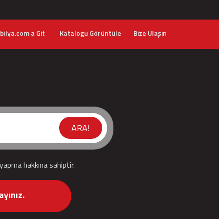
ilya.com a Git
Katalogu Görüntüle
Bize Ulaşın
ARA!
 yapma hakkına sahiptir.
ayınız.