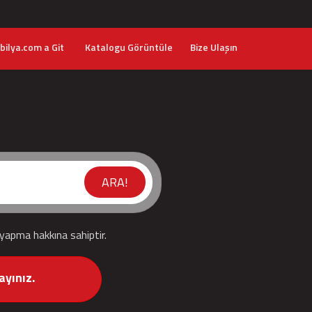
ilya.com a Git
Katalogu Görüntüle
Bize Ulaşın
ARA!
 yapma hakkına sahiptir.
ayınız.