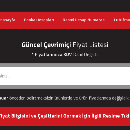
Anasayfa
Banka Hesapları
Resmi Hesap Numarası
Lutufmob
Güncel Çevrimiçi
Fiyat Listesi
* Fiyatlarımıza KDV
Dahil Değildir.
suar
önceden belirtmeksizin ürünlerde ve ürün fiyatlarında değişiklik
iyat Bilgisini ve Çeşitlerini Görmek İçin İlgili Resime Tıkl