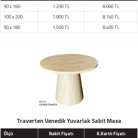
90 x 160
7.200 TL
8.060 TL
100 x 200
7.800 TL
8.740 TL
90 x 180
7.500 TL
8.400 TL
Traverten Venedik Yuvarlak Sabit Masa
Ölçü
Nakit Fiyatı
K.Kartlı Fiyatı