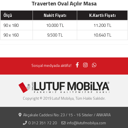
Traverten Oval Açılır Masa
Ölçü
Nakit Fiyatı
K.Kartlı Fiyatı
90 x 180
10.000 TL
11.200 TL
90 x 160
9.500 TL
10.640 TL
Sosyal medyada aktifiz!
Copyright © 2019 Lutuf Mobilya, Tüm Hakkı Saklıdır.
Akçakale Caddesi No: 23 / 15 - 16 Siteler / ANKARA
0 312 351 72 20
info@lutufmobilya.com