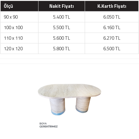
Ölçü
Nakit Fiyatı
K.Kartlı Fiyatı
90 x 90
5.400 TL
6.050 TL
100 x 100
5.500 TL
6.160 TL
110 x 110
5.600 TL
6.270 TL
120 x 120
5.800 TL
6.500 TL