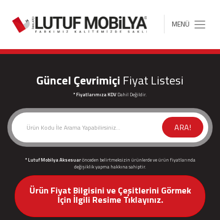
MENÜ
Toggle
navigation
Güncel Çevrimiçi
Fiyat Listesi
* Fiyatlarımıza KDV
Dahil Değildir.
ARA!
* Lutuf Mobilya Aksesuar
önceden belirtmeksizin ürünlerde ve ürün fiyatlarında
değişiklik yapma hakkına sahiptir.
Ürün Fiyat Bilgisini ve Çeşitlerini Görmek
İçin İlgili Resime Tıklayınız.