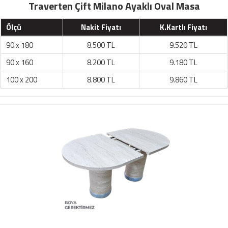
Traverten Çift Milano Ayaklı Oval Masa
Ölçü
Nakit Fiyatı
K.Kartlı Fiyatı
90 x 180
8.500 TL
9.520 TL
90 x 160
8.200 TL
9.180 TL
100 x 200
8.800 TL
9.860 TL