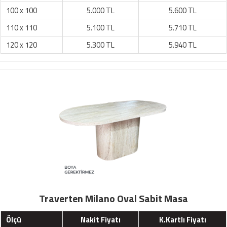
100 x 100
5.000 TL
5.600 TL
110 x 110
5.100 TL
5.710 TL
120 x 120
5.300 TL
5.940 TL
Traverten Milano Oval Sabit Masa
Ölçü
Nakit Fiyatı
K.Kartlı Fiyatı