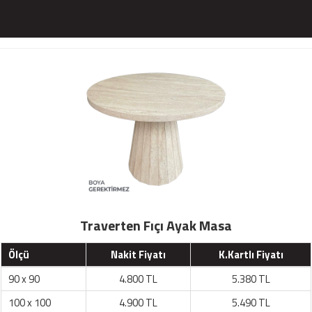
Traverten Fıçı Ayak Masa
Ölçü
Nakit Fiyatı
K.Kartlı Fiyatı
90 x 90
4.800 TL
5.380 TL
100 x 100
4.900 TL
5.490 TL