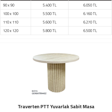
90 x 90
5.400 TL
6.050 TL
100 x 100
5.500 TL
6.160 TL
110 x 110
5.600 TL
6.270 TL
120 x 120
5.800 TL
6.500 TL
Traverten PTT Yuvarlak Sabit Masa