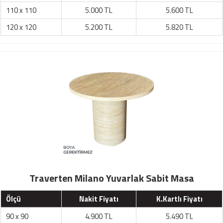
110 x 110
5.000 TL
5.600 TL
120 x 120
5.200 TL
5.820 TL
Traverten Milano Yuvarlak Sabit Masa
Ölçü
Nakit Fiyatı
K.Kartlı Fiyatı
90 x 90
4.900 TL
5.490 TL