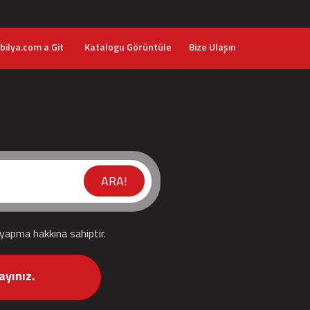
ilya.com a Git
Katalogu Görüntüle
Bize Ulaşın
ARA!
 yapma hakkına sahiptir.
ayınız.