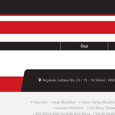
Ölçü
Akçakale Caddesi No: 23 / 15 - 16 Siteler / AN
Tabureler
Ayak Modelleri
Fiskos Sehpa Modelle
Sandalye Modelleri
Tek Masa Tablala
Muz Dilimli Ayak Yuvarlak Açılır Masa
Silindir Ayak