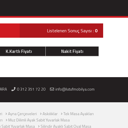
Listelenen Sonuç Sayısı :
0
K.Kartlı Fiyatı
Nakit Fiyatı
KARA
0 312 351 72 20
info@lutufmobilya.com
ri
Ayna Çerçeveleri
Askılıklar
Tek Masa Ayakları
rı
Muz Dilimli Ayak Sabit Yuvarlak Masa
lı Sabit Yuvarlak Masa
Silindir Ayaklı Sabit Oval Masa