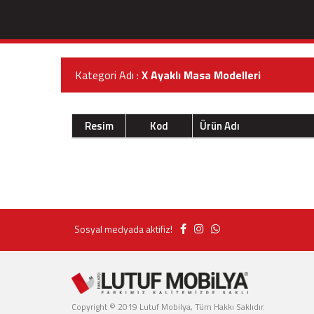
Kategori Adı :
X Ayaklı Masa Modelleri
Resim
Kod
Ürün Adı
Sosyal medyada aktifiz!
Copyright © 2019 Lutuf Mobilya, Tüm Hakkı Saklıdır.