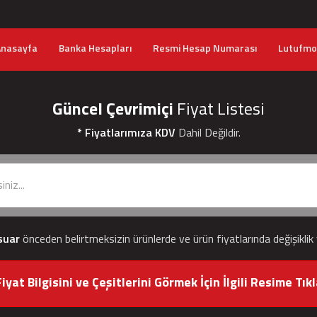
Anasayfa
Banka Hesapları
Resmi Hesap Numarası
Lutufmob
Güncel Çevrimiçi
Fiyat Listesi
* Fiyatlarımıza KDV
Dahil Değildir.
suar
önceden belirtmeksizin ürünlerde ve ürün fiyatlarında değişiklik
iyat Bilgisini ve Çeşitlerini Görmek İçin İlgili Resime Tıkl