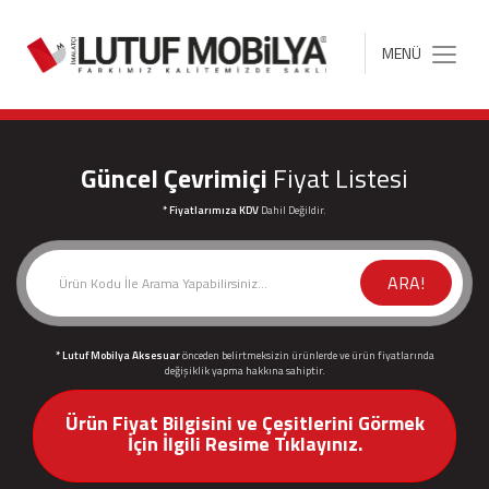
MENÜ
Toggle
navigation
Güncel Çevrimiçi
Fiyat Listesi
* Fiyatlarımıza KDV
Dahil Değildir.
ARA!
* Lutuf Mobilya Aksesuar
önceden belirtmeksizin ürünlerde ve ürün fiyatlarında
değişiklik yapma hakkına sahiptir.
Ürün Fiyat Bilgisini ve Çeşitlerini Görmek
İçin İlgili Resime Tıklayınız.